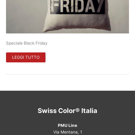
Speciale Black Friday
BLACK
LEGGI TUTTO
FRIDAY:
SPECIALE
PROMO
PIGMENTI
PER
DERMOPIGMENTAZIONE
SWISS
COLOR
Swiss Color® Italia
PMU Line
Via Mentana, 1