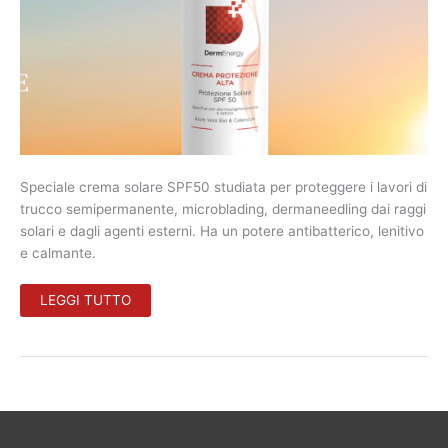
Speciale crema solare SPF50 studiata per proteggere i lavori di
trucco semipermanente, microblading, dermaneedling dai raggi
solari e dagli agenti esterni. Ha un potere antibatterico, lenitivo
e calmante.
SPF50:
LEGGI TUTTO
PROTEZIONE
SPECIALE
PER
DERMOPIGMENTAZIONE
E
TATTOO