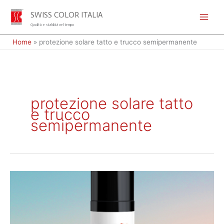
Vai
SWISS COLOR ITALIA
al
MAI
Qualità e stabilità nel tempo
contenuto
Home
»
protezione solare tatto e trucco semipermanente
MEN
protezione solare tatto
e trucco
semipermanente