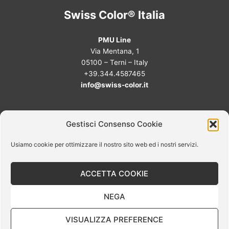
Swiss Color® Italia
PMU Line
Via Mentana, 1
05100 – Terni – Italy
+39.344.4587465
info@swiss-color.it
Termini e condizioni
Gestisci Consenso Cookie
Privacy policy
Cookie policy
Usiamo cookie per ottimizzare il nostro sito web ed i nostri servizi.
Pigmenti Trucco Permanente Swiss Color:
Schede SDS
ACCETTA COOKIE
Seguici anche su:
NEGA
VISUALIZZA PREFERENCE
Contattaci