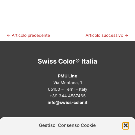
←
Articolo precedente
Articolo successivo
→
Swiss Color® Italia
PMU Line
Via Mentana, 1
05100 – Terni – Italy
+39.344.4587465
info@swiss-color.it
Termini e condizioni
Gestisci Consenso Cookie
Privacy policy