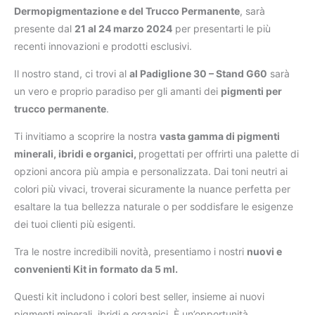
Dermopigmentazione e del Trucco Permanente
, sarà
presente dal
21 al 24 marzo 2024
per presentarti le più
recenti innovazioni e prodotti esclusivi.
Il nostro stand, ci trovi al
al Padiglione 30 – Stand G60
sarà
un vero e proprio paradiso per gli amanti dei
pigmenti per
trucco permanente
.
Ti invitiamo a scoprire la nostra
vasta gamma di pigmenti
minerali, ibridi e organici,
progettati per offrirti una palette di
opzioni ancora più ampia e personalizzata. Dai toni neutri ai
colori più vivaci, troverai sicuramente la nuance perfetta per
esaltare la tua bellezza naturale o per soddisfare le esigenze
dei tuoi clienti più esigenti.
Tra le nostre incredibili novità, presentiamo i nostri
nuovi e
convenienti Kit in formato da 5 ml.
Questi kit includono i colori best seller, insieme ai nuovi
pigmenti minerali, ibridi e organici. È un’opportunità