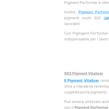
Pigment Performer è otti
Inoltre,
Pigment Perfor
pigmenti occhi
302
Je
lavorabili.
Con Pigmgent Performer tr
indispensabile per i lavori
903 Pigment Vitalizer
Il Pigment Vitalizer
rende
oltre a ritardarne l’eventu
coppetta porta pigmento.
Può essere utilizzato an
con il
Pigment Performer