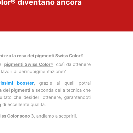
olor® diventano ancora
mizza la resa dei pigmenti Swiss Color®
ei
pigmenti Swiss Color®
, così da ottenere
uoi lavori di dermopigmentazione?
issimi booster
, grazie ai quali potrai
a dei pigmenti
a seconda della tecnica che
isultato che desideri ottenere, garantendoti
e
di eccellente qualità.
iss Color sono 3
, andiamo a scoprirli.