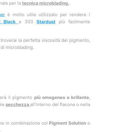
male per la
tecnica
microblading.
mer
è molto utile utilizzato per rendere i
t Black
e 303
Stardust
più facilmente
overai la perfetta viscosità del pigmento,
 di microblading.
rà il pigmento
più omogeneo e brillante
,
ale
secchezza
all’interno del flacone o nella
che in combinazione col
Pigment Solution
o
.