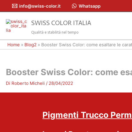
Vai
info@swiss-color.it
Whatsapp
al
contenuto
SWISS COLOR ITALIA
Qualità e stabilità nel tempo
Home
»
Blog2
»
Booster Swiss Color: come esaltare le carat
Booster Swiss Color: come esal
Di
Roberto Micheli
/
28/04/2022
Pigmenti Trucco Perm