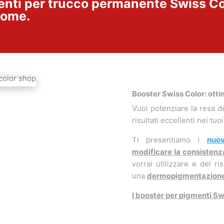
menti per trucco permanente Swiss C
come.
Booster Swiss Color: otti
Vuoi potenziare la resa d
risultati eccellenti nei t
Ti presentiamo i
nuov
modificare la consistenz
vorrai utilizzare e del r
una
dermopigmentazion
I booster per pigmenti Sw