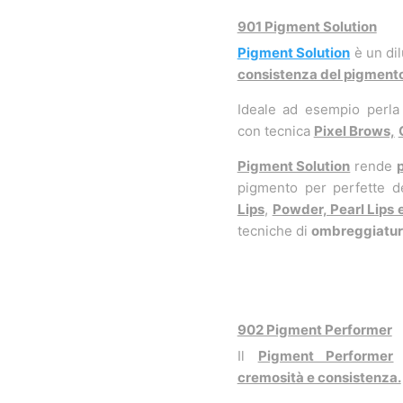
901 Pigment Solution
Pigment Solution
è un dil
consistenza del pigmento 
Ideale ad esempio perla
con tecnica
Pixel Brows,
Pigment Solution
rende
p
pigmento per perfette d
Lips
,
Powder, Pearl Lips 
tecniche di
ombreggiatura
902 Pigment Performer
Il
Pigment Performer
c
cremosità e consistenza.