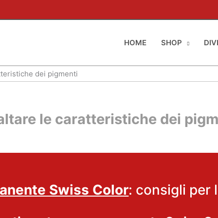
HOME
SHOP
DIV
teristiche dei pigmenti
tare le caratteristiche dei pigm
anente Swiss Color
: consigli per